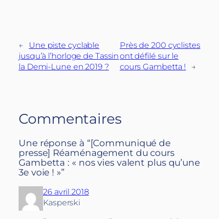
←
Une piste cyclable
Près de 200 cyclistes
jusqu’à l’horloge de Tassin
ont défilé sur le
la Demi-Lune en 2019 ?
cours Gambetta !
→
Commentaires
Une réponse à “[Communiqué de
presse] Réaménagement du cours
Gambetta : « nos vies valent plus qu’une
3e voie ! »”
26 avril 2018
Kasperski