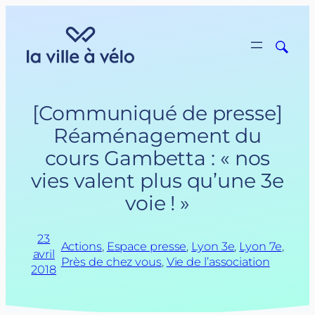
Aller
au
contenu
[Communiqué de presse]
Réaménagement du
cours Gambetta : « nos
vies valent plus qu’une 3e
voie ! »
23
Actions
, 
Espace presse
, 
Lyon 3e
, 
Lyon 7e
, 
avril
Près de chez vous
, 
Vie de l’association
2018