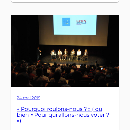
24 mai 2019
« Pourquoi roulons-nous ? » ( ou
bien « Pour qui allons-nous voter ?
»)