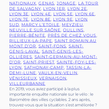
NATIONAUX
, 
GENAS
, 
JONAGE
, 
LA TOUR
DE SALVAGNY
, 
LYON 1ER
, 
LYON 2E
, 
LYON 3E
, 
LYON 4E
, 
LYON 5E
, 
LYON 6E
, 
LYON 7E
, 
LYON 8E
, 
LYON 9E
, 
LYON
SUD
, 
MARCY L’ETOILE
, 
MEYZIEU
, 
NEUVILLE SUR SAÔNE
, 
OULLINS
, 
PIERRE-BÉNITE
, 
PRÈS DE CHEZ VOUS
, 
RILLIEUX-LA-PAPE
, 
SAINT ROMAIN AU
MONT D’OR
, 
SAINT-FONS
, 
SAINT-
GENIS-LAVAL
, 
SAINT-GENIS-LES-
OLLIÈRES
, 
SAINT-GERMAIN-AU-MONT-
D’OR
, 
SAINT-PRIEST
, 
SAINTE-FOY-LES-
LYON
, 
SATHONAY-CAMP
, 
TASSIN-LA-
DEMI-LUNE
, 
VAULX-EN-VELIN
, 
VÉNISSIEUX
, 
VERNAISON
, 
VILLEURBANNE
En 2019, vous aviez participé à la plus
importante enquête nationale sur le vélo : le
Baromètre des villes cyclables. 2 ans après,
trouvez-vous que la situation s’est améliorée ?