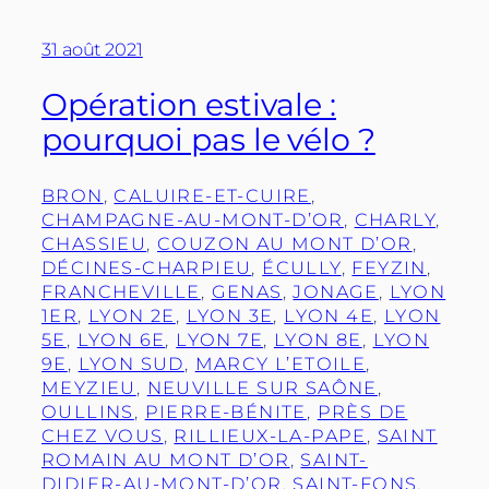
31 août 2021
Opération estivale :
pourquoi pas le vélo ?
BRON
, 
CALUIRE-ET-CUIRE
, 
CHAMPAGNE-AU-MONT-D’OR
, 
CHARLY
, 
CHASSIEU
, 
COUZON AU MONT D’OR
, 
DÉCINES-CHARPIEU
, 
ÉCULLY
, 
FEYZIN
, 
FRANCHEVILLE
, 
GENAS
, 
JONAGE
, 
LYON
1ER
, 
LYON 2E
, 
LYON 3E
, 
LYON 4E
, 
LYON
5E
, 
LYON 6E
, 
LYON 7E
, 
LYON 8E
, 
LYON
9E
, 
LYON SUD
, 
MARCY L’ETOILE
, 
MEYZIEU
, 
NEUVILLE SUR SAÔNE
, 
OULLINS
, 
PIERRE-BÉNITE
, 
PRÈS DE
CHEZ VOUS
, 
RILLIEUX-LA-PAPE
, 
SAINT
ROMAIN AU MONT D’OR
, 
SAINT-
DIDIER-AU-MONT-D’OR
, 
SAINT-FONS
, 